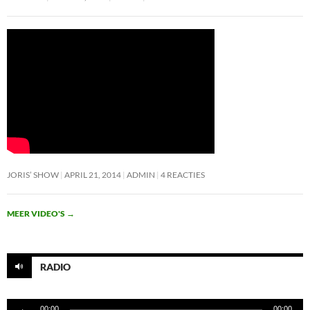
JORIS’ SHOW
APRIL 21, 2014
ADMIN
4 REACTIES
MEER VIDEO'S
→
RADIO
Audiospeler
00:00
00:00