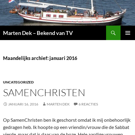
Ga
naar
de
inhoud
Zoeken
Marten Dek – Bekend van TV
PRIMAI
MENU
Maandelijks archief: januari 2016
UNCATEGORIZED
SAMENCHRISTEN
JANUARI 16, 2016
MARTEN DEK
6 REACTIES
Op SamenChristen ben ik geschorst omdat ik mij onbehoorlijk
gedragen heb. Ik hoopte op een vriendin/vrouw die de Sabbat
vierde, maar dat is daar van de boze. Hele aardige vrouwen