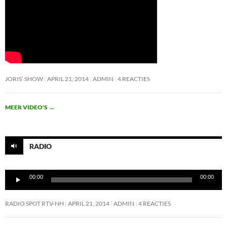
JORIS’ SHOW
APRIL 21, 2014
ADMIN
4 REACTIES
MEER VIDEO'S
→
RADIO
Audiospeler
00:00
00:00
RADIO SPOT RTV-NH
APRIL 21, 2014
ADMIN
4 REACTIES