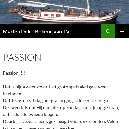
Ga
naar
de
inhoud
Zoeken
Marten Dek – Bekend van TV
PRIMAI
MENU
PASSION
Passion !!!!
Het is bijna weer zover. Het grote spektakel gaat weer
beginnen.
Dat Jezus op vrijdag het graf in ging is de eerste leugen.
De tweede is dat Hij dan niet op zondag kan zijn opgestaan,
dat is dus de tweede leugen.
Daarbij is Jezus al eens gekruisigd voor onze zonden. Velen
kruisingen voegen wij er nog aan toe.