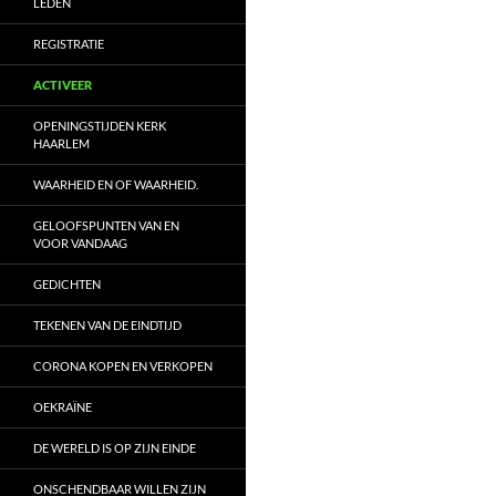
LEDEN
REGISTRATIE
ACTIVEER
OPENINGSTIJDEN KERK
HAARLEM
WAARHEID EN OF WAARHEID.
GELOOFSPUNTEN VAN EN
VOOR VANDAAG
GEDICHTEN
TEKENEN VAN DE EINDTIJD
CORONA KOPEN EN VERKOPEN
OEKRAÏNE
DE WERELD IS OP ZIJN EINDE
ONSCHENDBAAR WILLEN ZIJN