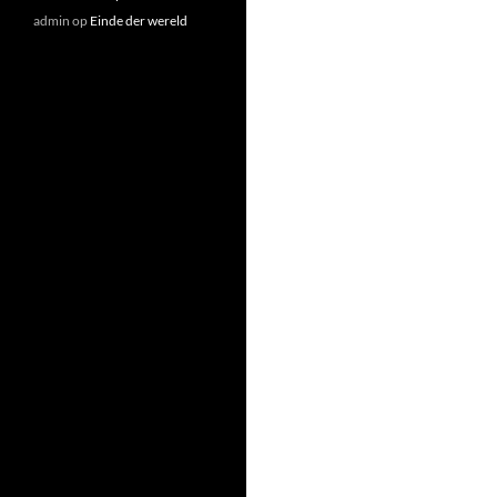
admin
op
Einde der wereld