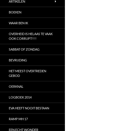
ARTIKELEN
BOEKEN
WAAR BEN IK
OVERHEID IS HELAAS TE VAAK
OOK CORRUPT!!!!
SABBAT OF ZONDAG
BEVRIJDING
HET MEEST OVERTREDEN
GEBOD
OERKNAL
LOGBOEK 2014
EVA HEEFT NOOIT BESTAAN
RAMP MH 17
EEN ECHT WONDER