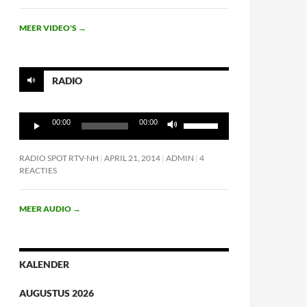
MEER VIDEO'S
→
RADIO
Audiospeler
Gebruik
00:00
00:00
Omhoog/Omlaag
pijltoetsen
om
RADIO SPOT RTV-NH
APRIL 21, 2014
ADMIN
4
het
REACTIES
volume
te
verhogen
MEER AUDIO
→
of
te
verlagen.
KALENDER
AUGUSTUS 2026