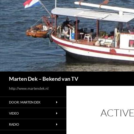
Ga
naar
de
inhoud
Zoeken
Marten Dek – Bekend van TV
http://www.martendek.nl
DOOR: MARTEN DEK
ACTIV
VIDEO
RADIO