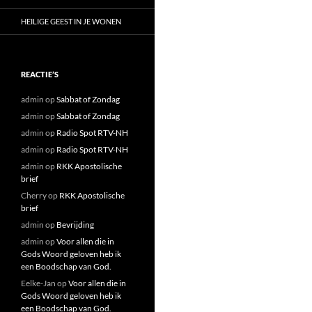
HEILIGE GEEST IN JE WONEN
REACTIE’S
admin
op
Sabbat of Zondag
admin
op
Sabbat of Zondag
admin
op
Radio Spot RTV-NH
admin
op
Radio Spot RTV-NH
admin
op
RKK Apostolische
brief
Cherry
op
RKK Apostolische
brief
admin
op
Bevrijding
admin
op
Voor allen die in
Gods Woord geloven heb ik
een Boodschap van God.
Eelke-Jan
op
Voor allen die in
Gods Woord geloven heb ik
een Boodschap van God.