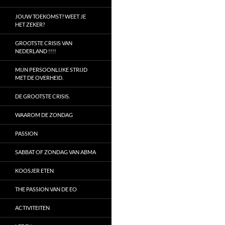
JOUW TOEKOMST? WEET JE
HET ZEKER?
GROOTSTE CRISIS VAN
NEDERLAND !!!!
MIJN PERSOONLIJKE STRIJD
MET DE OVERHEID.
DE GROOTSTE CRISIS.
WAAROM DE ZONDAG
PASSION
SABBAT OF ZONDAG VAN ABMA
KOOSJER ETEN
THE PASSION VAN DE EO
ACTIVITEITEN